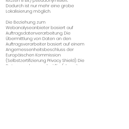
letzten 8 Bit) pseudonymisiert.
Dadurch ist nur mehr eine grobe
Lokalisierung möglich.
Die Beziehung zum
Webanalyseanbieter basiert auf
Auftragsdatenverarbeitung. Die
Übermittlung von Daten an den
Auftragsverarbeiter basiert auf einem
Angemessenheitsbeschluss der
Europäischen Kommission
(Selbstzertifizierung Privacy Shield). Die
Daten werden regelmäßig (derzeit
alle 26 Monate) gelöscht.
Die Datenverarbeitung erfolgt auf
Basis der gesetzlichen Bestimmungen
des § 96 Abs 3 TKG sowie des Art 6
Abs 1 lit a (Einwilligung) und/oder f
(berechtigtes Interesse) der DSGVO.
Unser Anliegen im Sinne der DSGVO
(berechtigtes Interesse) ist die
Verbesserung unseres Angebotes